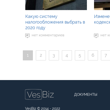
Какую систему
Измене
налогообложения выбрать в
кодексе
2020 году
нет комментариев
нет 
1
2
3
4
5
6
7
ДОКУМЕНТЫ
VesBiz © 2014 - 2022