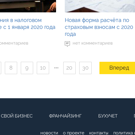
ния в налоговом
Новая форма расчёта по
 с 1 января 2020 года
страховым взносам с 2020
года
комментариев
нет комментариев
...
8
9
10
20
30
Вперед
СВОЙ БИЗНЕС
ФРАНЧАЙЗИНГ
БУХУЧЕТ
новости
о проекте
контакты
политика