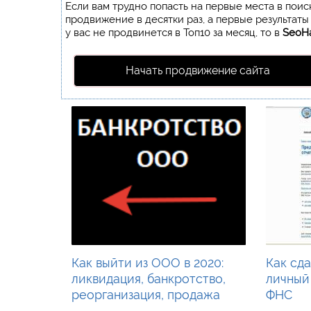
Если вам трудно попасть на первые места в пои
продвижение в десятки раз, а первые результаты
у вас не продвинется в Топ10 за месяц, то в
SeoH
Начать продвижение сайта
Как выйти из ООО в 2020:
Как сда
ликвидация, банкротство,
личный
реорганизация, продажа
ФНС