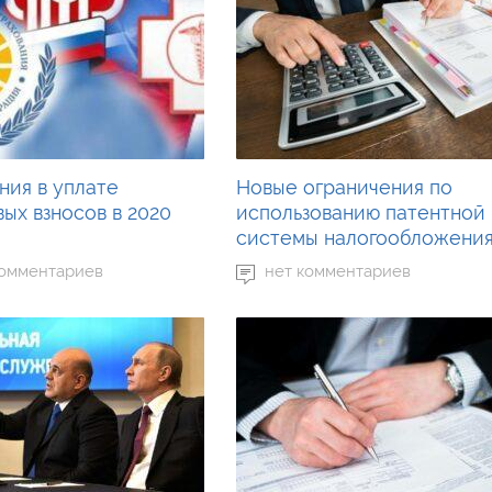
ния в уплате
Новые ограничения по
ых взносов в 2020
использованию патентной
системы налогообложени
комментариев
нет комментариев