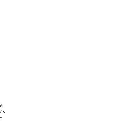
ей
ль
ем