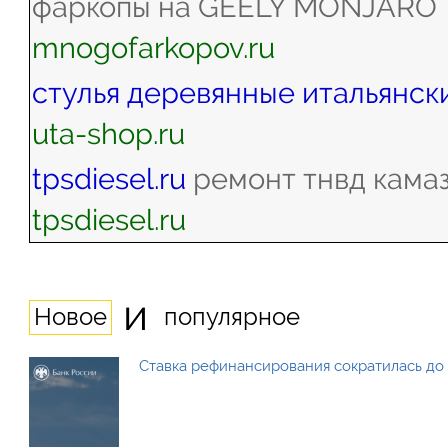
фаркопы на GEELY MONJARO
mnogofarkopov.ru
стулья деревянные итальянск
uta-shop.ru
tpsdiesel.ru
ремонт тнвд камаз
tpsdiesel.ru
и
Новое
популярное
Ставка рефинансирования сократилась до 