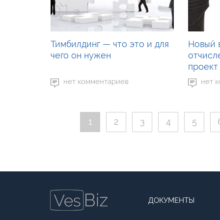
Тимбилдинг — что это и для
Новый 
чего он нужен
отчисл
проект
нет комментариев
нет 
1
2
3
4
5
ДОКУМЕНТЫ