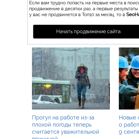
Если вам трудно попасть на первые места в пои
продвижение в десятки раз, а первые результаты
у вас не продвинется в Топ10 за месяц, то в
SeoH
Начать продвижение сайта
Прогул на работе из-за
Новые 
плохой погоды теперь
о рабо
считается уважительной
9 сентя
причиной