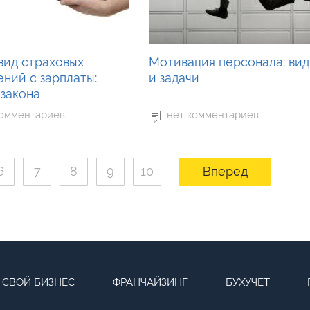
вид страховых
Мотивация персонала: ви
ений с зарплаты:
и задачи
 закона
комментариев
нет комментариев
6
7
8
9
10
Вперед
СВОЙ БИЗНЕС
ФРАНЧАЙЗИНГ
БУХУЧЕТ