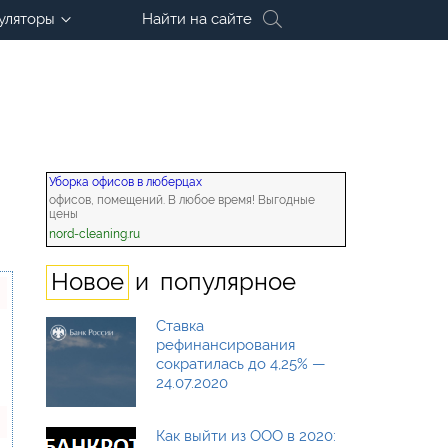
уляторы
Найти на сайте
Уборка офисов в люберцах
офисов, помещений. В любое время! Выгодные
цены
nord-cleaning.ru
и
Новое
популярное
Ставка
рефинансирования
сократилась до 4,25% —
24.07.2020
Как выйти из ООО в 2020: