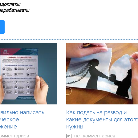
едоплаты;
арабатывать;
авильно написать
Как подать на развод и
ческое
какие документы для этог
ожение
нужны
комментариев
нет комментариев