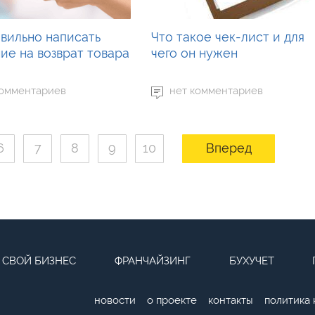
авильно написать
Что такое чек-лист и для
ие на возврат товара
чего он нужен
комментариев
нет комментариев
6
7
8
9
10
Вперед
СВОЙ БИЗНЕС
ФРАНЧАЙЗИНГ
БУХУЧЕТ
новости
о проекте
контакты
политика