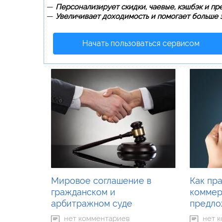
—
Персонализирует скидки, чаевые, кэшбэк и пр
—
Увеличивает доходимость и помогает больше з
Начать пользоваться сервисом
Мировое соглашение в
Как пр
гражданском и
коммер
арбитражном суде
предл
нет комментариев
нет 