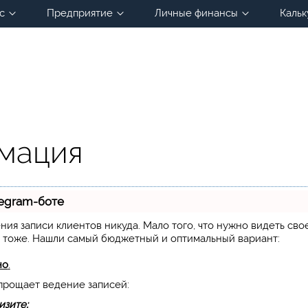
с
Предприятие
Личные финансы
Кальк
мация
legram-боте
дения записи клиентов никуда. Мало того, что нужно видеть сво
х тоже. Нашли самый бюджетный и оптимальный вариант:
но
.
упрощает ведение записей:
изите;