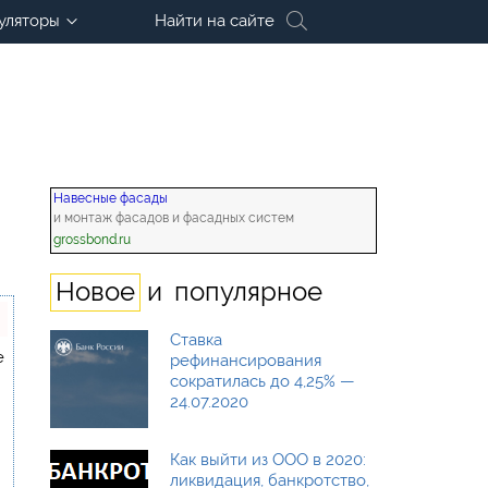
уляторы
Найти на сайте
Навесные фасады
и монтаж фасадов и фасадных систем
grossbond.ru
и
Новое
популярное
Ставка
е
рефинансирования
сократилась до 4,25% —
24.07.2020
Как выйти из ООО в 2020:
ликвидация, банкротство,