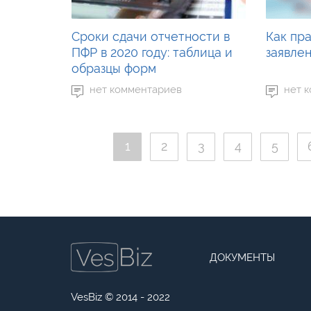
Сроки сдачи отчетности в
Как пр
ПФР в 2020 году: таблица и
заявлен
образцы форм
нет комментариев
нет 
1
2
3
4
5
ДОКУМЕНТЫ
VesBiz © 2014 - 2022