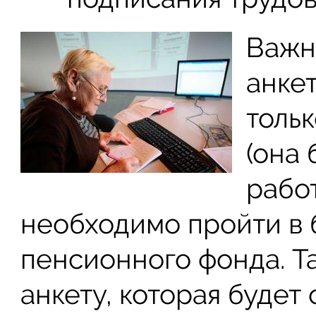
Важно
анке
толь
(она 
работ
необходимо пройти в
пенсионного фонда. Т
анкету, которая будет