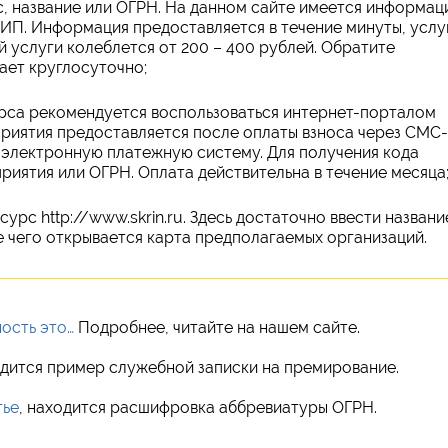
с, название или ОГРН. На данном сайте имеется информац
РИП. Информация предоставляется в течение минуты, услу
й услуги колеблется от 200 – 400 рублей. Обратите
ает круглосуточно;
рса рекомендуется воспользоваться интернет-порталом
иятия предоставляется после оплаты взноса через СМС-
 электронную платежную систему. Для получения кода
иятия или ОГРН. Оплата действительна в течение месяца
рс http://www.skrin.ru. Здесь достаточно ввести названи
 чего открывается карта предполагаемых организаций.
ость это…
Подробнее, читайте на нашем сайте.
одится пример служебной записки на премирование.
тье
, находится расшифровка аббревиатуры ОГРН.