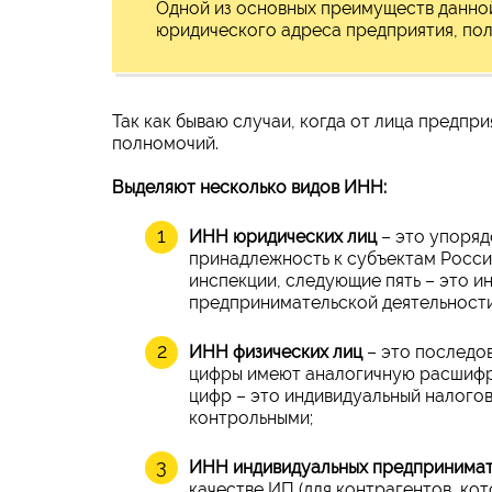
Одной из основных преимуществ данно
юридического адреса предприятия, по
Так как бываю случаи, когда от лица предпр
полномочий.
Выделяют несколько видов ИНН:
ИНН юридических лиц
– это упорядо
принадлежность к субъектам Росси
инспекции, следующие пять – это и
предпринимательской деятельности 
ИНН физических лиц
– это последо
цифры имеют аналогичную расшифр
цифр – это индивидуальный налого
контрольными;
ИНН индивидуальных предпринима
качестве ИП (для контрагентов, ко