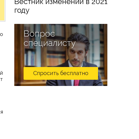
Вестник изменений в 2021
году
Вопрос
го
специалисту
Спросить бесплатно
ой
кт
ся