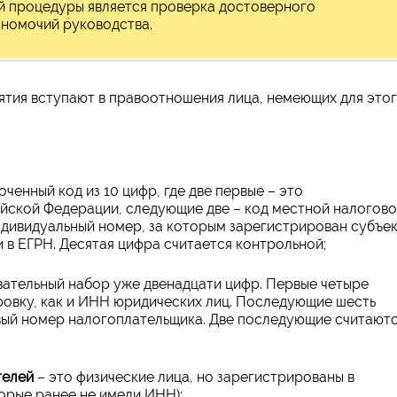
й процедуры является проверка достоверного
лномочий руководства.
иятия вступают в правоотношения лица, немеющих для это
ченный код из 10 цифр, где две первые – это
йской Федерации, следующие две – код местной налогов
ндивидуальный номер, за которым зарегистрирован субъе
в ЕГРН. Десятая цифра считается контрольной;
вательный набор уже двенадцати цифр. Первые четыре
овку, как и ИНН юридических лиц. Последующие шесть
вый номер налогоплательщика. Две последующие считают
телей
– это физические лица, но зарегистрированы в
торые ранее не имели ИНН);