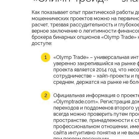
Как показывает опыт практической работы 
мошеннических проектов можно на первично
расчет, трезвая рассудительность и глубоко
верное заключение о легитимности финансов
брокера бинарных опционов «Olymp Trade» н
доступе:
«Olymp Trade» – универсальная ин
уверенно закрепившийся на рынке 
проекта является 2014 год, что не
сотрудничестве – хайп-проекты и п
среднем, держатся на рынке не бол
Официальная информация о проекте
«Olymptrade.com». Регистрация до
переходов и поддоменов второго ур
всегда можно проверить путем про
пространстве, принадлежности к с
профессиональном отношении, имее
сайта интуитивно понятна и не выз
при первом посещении.