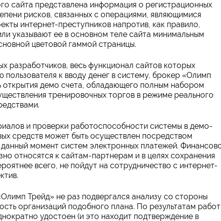
го сайта представлена информация о регистрационных
епени рисков, связанных с операциями, являющимися
екты интернет-преступников напротив, как правило,
ли указывают ее в основном теле сайта минимальным
сновной цветовой гаммой страницы.
ых разработчиков, весь функционал сайтов которых
 пользователя к вводу денег в систему, брокер «Олимп
 открытия демо счета, обладающего полным набором
уществления тренировочных торгов в режиме реального
редствами.
иалов и проверки работоспособности системы в демо-
вых средств может быть осуществлен посредством
 данный момент систем электронных платежей. Финансов
зно относятся к сайтам-партнерам и в целях сохранения
роятнее всего, не пойдут на сотрудничество с интернет-
ктив.
«Олимп Трейд» не раз подвергался анализу со стороны
сть организаций подобного плана. По результатам работ
днократно удостоен (и это находит подтверждение в