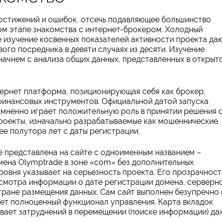
достижений и ошибок, отсечь подавляющее большинство
м этапе знакомства с интернет-брокером. Холодный
е изучение косвенных показателей активности проекта да
ого посредника в девяти случаях из десяти. Изучение
ачнем с анализа общих данных, представленных в открыт
тернет платформа, позиционирующая себя как брокер,
финансовых инструментов. Официальной датой запуска
сомненно играет положительную роль в принятии решения 
роекты, изначально разрабатываемые как мошеннические, 
ее полутора лет с даты регистрации.
 представлена на сайте с одноименным названием –
мена Olymptrade в зоне «com» без дополнительных
овня указывает на серьезность проекта. Его прозрачност
смотра информации о дате регистрации домена, серверн
тране размещения данных. Сам сайт выполнен безупречно 
т полноценный функционал управления. Карта вкладок
ывает затруднений в перемещении (поиске информации) да