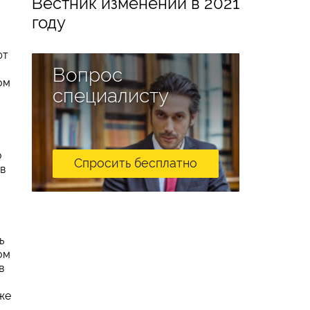
Вестник изменений в 2021
году
ют
Вопрос
ом
специалисту
о
Спросить бесплатно
в
ь
ом
в
же