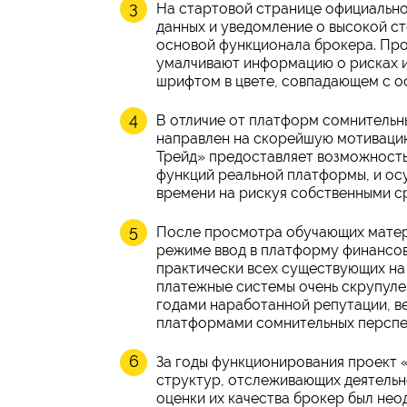
На стартовой странице официально
данных и уведомление о высокой ст
основой функционала брокера. Про
умалчивают информацию о рисках и
шрифтом в цвете, совпадающем с о
В отличие от платформ сомнительн
направлен на скорейшую мотивацию
Трейд» предоставляет возможность
функций реальной платформы, и ос
времени на рискуя собственными с
После просмотра обучающих матер
режиме ввод в платформу финансо
практически всех существующих на
платежные системы очень скрупуле
годами наработанной репутации, ве
платформами сомнительных перспе
За годы функционирования проект 
структур, отслеживающих деятельно
оценки их качества брокер был нео