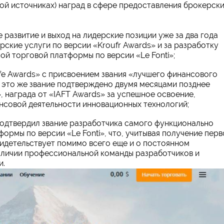
ой источниках) наград в сфере предоставления брокерск
е развитие и выход на лидерские позиции уже за два года
рские услуги по версии «Kroufr Awards» и за разработку
й торговой платформы по версии «Le Fonti»;
Life Awards» с присвоением звания «лучшего финансового
, это же звание подтверждено двумя месяцами позднее
, награда от «IAFT Awards» за успешное освоение,
нсовой деятельности инновационных технологий;
подтвердил звание разработчика самого функционально
ормы по версии «Le Fonti», что, учитывая получение перв
свидетельствует помимо всего еще и о постоянном
личии профессиональной команды разработчиков и
и.