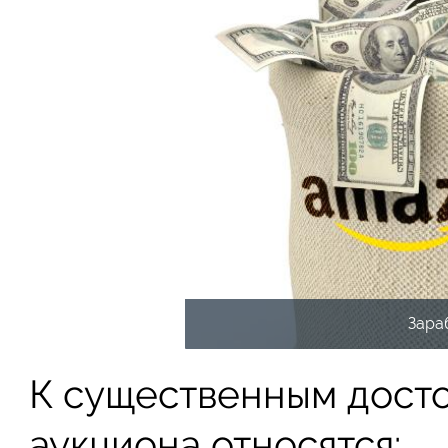
Зара
К существенным досто
аукциона относятся: