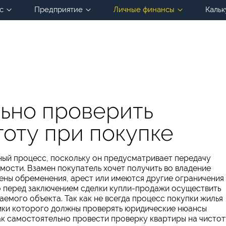
с
Предприятие
Личные финансы
Кальк
льно проверить
тоту при покупке
ьный процесс, поскольку он предусматривает передачу
ости. Взамен покупатель хочет получить во владение
ены обременения, арест или имеются другие ограничения
о перед заключением сделки купли-продажи осуществить
мого объекта. Так как не всегда процесс покупки жилья
ики которого должны проверять юридические нюансы
как самостоятельно провести проверку квартиры на чистот