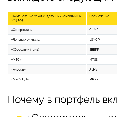
Наименование рекомендованных компаний на
Обозначение
2019 год
«Северсталь»
CHMF
«Ленэнерго» (прив.)
LSNGP
«Сбербанк» (прив.)
SBERP
«МТС»
MTSS
«Алроса»
ALRS
«МРСК ЦП»
MRKP
Почему в портфель вк