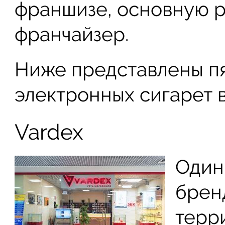
франшизе, основную р
франчайзер.
Ниже представлены п
электронных сигарет 
Vardex
Один
брен
терр