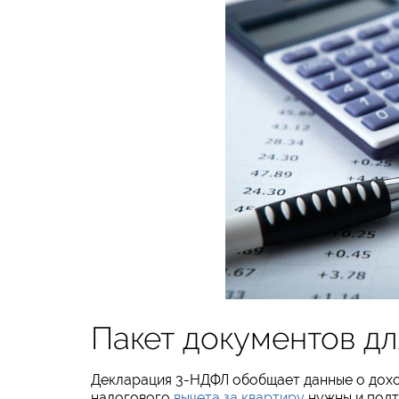
Пакет документов дл
Декларация 3-НДФЛ обобщает данные о доход
налогового
вычета за квартиру
нужны и под