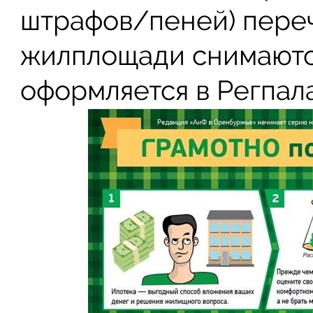
штрафов/пеней) пере
жилплощади снимаютс
оформляется в Регпал