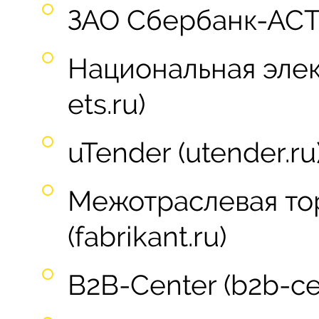
ЗАО Сбербанк-АСТ (
Национальная элек
ets.ru)
uTender (utender.ru
Межотраслевая то
(fabrikant.ru)
B2B-Center (b2b-cen