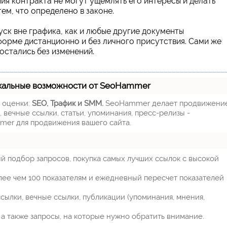
ия контракта не могут ущемлять его интересы и делать
ем, что определено в законе.
уск вне графика, как и любые другие документы
орме дистанционно и без личного присутствия. Сами же
остались без изменений.
кальные возможности от SeoHammer
м оценки:
SEO, Трафик и SMM.
SeoHammer делает продвижени
 вечные ссылки, статьи, упоминания, пресс-релизы -
mer для продвижения вашего сайта.
й подбор запросов, покупка самых лучших ссылок с высокой
лее чем 100 показателям и ежедневный пересчет показателей
ылки, вечные ссылки, публикации (упоминания, мнения,
а также запросы, на которые нужно обратить внимание.