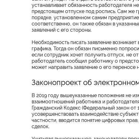
устанавливает обязанность работодателя не 
предстоящем отпуске под роспись. Сам же г
порядке, установленном самим предприятием
соответственно, он также обязан в указанны
заявлений с его стороны.
Необходимость писать заявление возникает в 
графика. Тогда он обязан письменно попрос
если сотрудник хочет получить отпуск, не о
работодатель сообщил работнику о предсто
может направить заявление о его переносе н
Законопроект об электронно
В 2019 году вышеуказанные положения не из
взаимоотношений работника и работодателя. 
Гражданский Кодекс (Федеральный закон от 1
усовершенствовать взаимодействие субъект
частности, вводится понятие цифровых пра
сделок.
Учитывая вышесказанное, законодатели пос