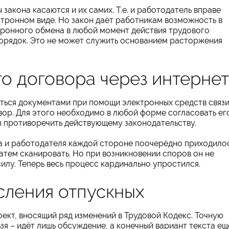
закона касаются и их самих. Т.е. и работодатель вправе
ктронном виде. Но закон даёт работникам возможность в
тронного обмена в любой момент действия трудового
порядок. Это не может служить основанием расторжения
о договора через интернет
ться документами при помощи электронных средств связи
вор. Для этого необходимо в любой форме согласовать ег
ны противоречить действующему законодательству.
а и работодателя каждой стороне поочерёдно приходило
затем сканировать. Но при возникновении споров он не
лу. Теперь весь процесс кардинально упростился.
сления отпускных
кт, вносящий ряд изменений в Трудовой Кодекс. Точную
ьзя – идёт лишь обсуждение, а конечный вариант текста ещ