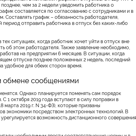
позднее, чем за 2 недели уведомить работника о
рафик составляется по согласованию с сотрудниками и в
. Составлять график – обязанность работодателя,
й период отправить работника в отпуск без каких-либо
тех ситуациях, когда работник хочет уйти в отпуск вне
ить об этом работодателя. Также заявление необходимо,
тработав на предприятии 6 месяцев. В ситуации, когда
ящем отпуске позднее положенных 2 недель, последний
а удобное для обеих сторон время.
м обмене сообщениями
менятся. Однако планируется поменять сам порядок
С 1 октября 2019 года вступают в силу поправки в
8 марта 2019 г. N 34-ФЗ), которые призваны
ов экономики посредством электронных технологий. В
в, урегулируется возможность дистанционного совершени
читали необходимым ввести соответствующие нормы и в