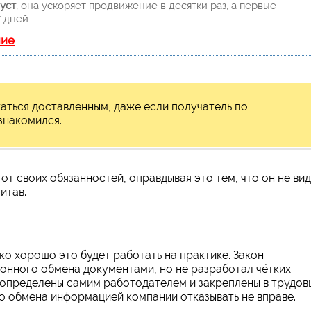
уст
, она ускоряет продвижение в десятки раз, а первые
 дней.
ние
ться доставленным, даже если получатель по
знакомился.
 от своих обязанностей, оправдывая это тем, что он не ви
итав.
ько хорошо это будет работать на практике. Закон
онного обмена документами, но не разработал чётких
т определены самим работодателем и закреплены в трудов
о обмена информацией компании отказывать не вправе.