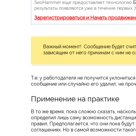
SeoHammer еще предоставляет технологию
Б
результаты появляются уже в течение первых 7
Зарегистрироваться и Начать продвиже
Важный момент! Сообщение будет счита
зависящим от него причинам с ним не о
Т.е. у работодателя не получится уклониться
сообщение или случайно его удалил, не проч
Применение на практике
В то же время, пока сложно сказать, наскол
определил лишь саму возможность дистанци
правил. Предполагается, что они пока буду
соглашениях. Но в самой возможности таког