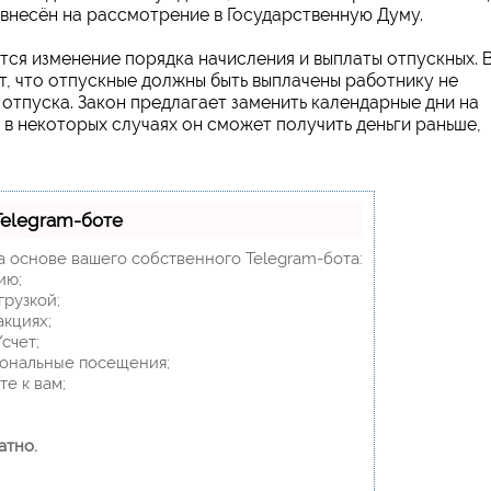
 внесён на рассмотрение в Государственную Думу.
тся изменение порядка начисления и выплаты отпускных. 
т, что отпускные должны быть выплачены работнику не
а отпуска. Закон предлагает заменить календарные дни на
 в некоторых случаях он сможет получить деньги раньше,
Telegram-боте
а основе вашего собственного Telegram-бота:
ию;
грузкой;
акциях;
счет;
сональные посещения;
е к вам;
атно.