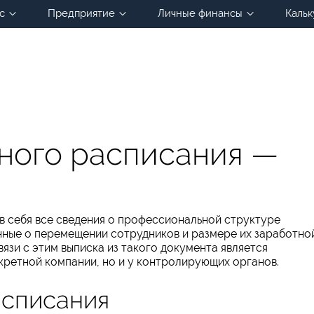
с
Предприятие
Личные финансы
Кальк
тного расписания —
в себя все сведения о профессиональной структуре
нные о перемещении сотрудников и размере их заработно
язи с этим выписка из такого документа является
кретной компании, но и у контролирующих органов.
асписания