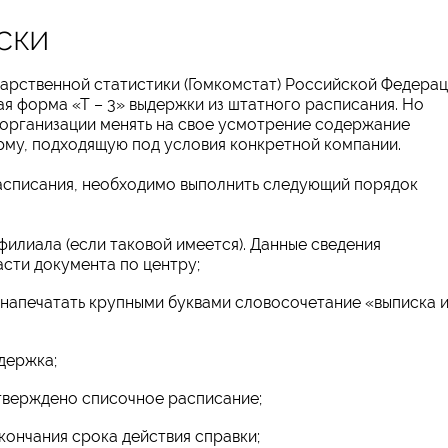
ски
рственной статистики (Гомкомстат) Российской Федера
ая форма «Т – 3» выдержки из штатного расписания. Но
организации менять на свое усмотрение содержание
рму, подходящую под условия конкретной компании.
асписания, необходимо выполнить следующий порядок
филиала (если таковой имеется). Данные сведения
асти документа по центру;
у напечатать крупными буквами словосочетание «выписка и
держка;
утверждено списочное расписание;
окончания срока действия справки;