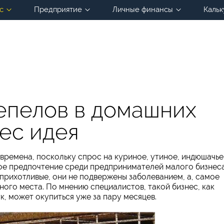
с
Предприятие
Личные финансы
Кальк
епелов в домашних
ес идея
 времена, поскольку спрос на куриное, утиное, индюшачье
бое предпочтение среди предпринимателей малого бизнес
еприхотливые, они не подвержены заболеванием, а, самое
много места. По мнению специалистов, такой бизнес, как
, может окупиться уже за пару месяцев.