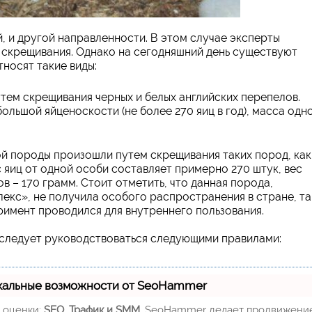
, и другой направленности. В этом случае эксперты
 скрещивания. Однако на сегодняшний день существуют
носят такие виды:
тем скрещивания черных и белых английских перепелов.
ольшой яйценоскости (не более 270 яиц в год), масса одн
 породы произошли путем скрещивания таких пород, как
 яиц от одной особи составляет примерно 270 штук, вес
в – 170 грамм. Стоит отметить, что данная порода,
екс», не получила особого распространения в стране, та
римент проводился для внутреннего пользования.
следует руководствоваться следующими правилами:
кальные возможности от SeoHammer
м оценки:
SEO, Трафик и SMM.
SeoHammer делает продвижени