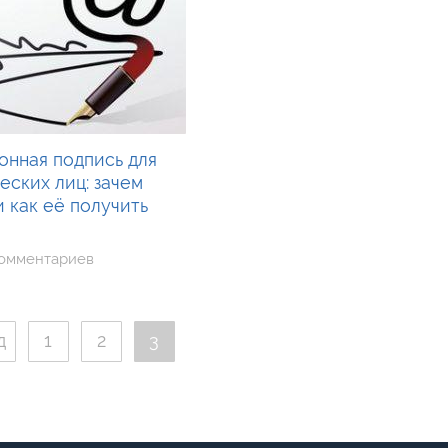
онная подпись для
еских лиц: зачем
 как её получить
комментариев
д
1
2
3