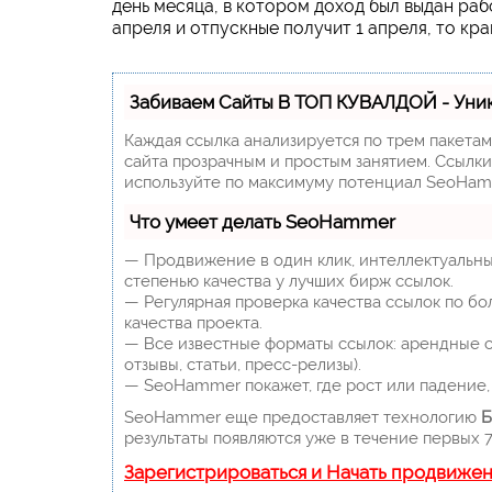
день месяца, в котором доход был выдан рабо
апреля и отпускные получит 1 апреля, то кр
Забиваем Сайты В ТОП КУВАЛДОЙ - Уни
Каждая ссылка анализируется по трем пакета
сайта прозрачным и простым занятием. Ссылки,
используйте по максимуму потенциал SeoHam
Что умеет делать SeoHammer
— Продвижение в один клик, интеллектуальны
степенью качества у лучших бирж ссылок.
— Регулярная проверка качества ссылок по бо
качества проекта.
— Все известные форматы ссылок: арендные сс
отзывы, статьи, пресс-релизы).
— SeoHammer покажет, где рост или падение, 
SeoHammer еще предоставляет технологию
Б
результаты появляются уже в течение первых 7
Зарегистрироваться и Начать продвиже