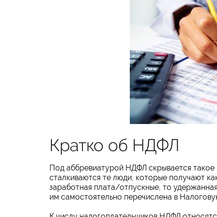
Кратко об НДФЛ
Под аббревиатурой НДФЛ скрывается такое по
сталкиваются те люди, которые получают к
заработная плата/отпускные, то удержанна
им самостоятельно перечислена в Налогову
К числу налогоплательщиков НДФЛ относятс