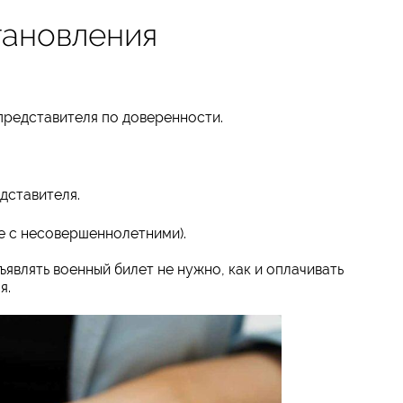
тановления
представителя по доверенности.
дставителя.
е с несовершеннолетними).
являть военный билет не нужно, как и оплачивать
я.