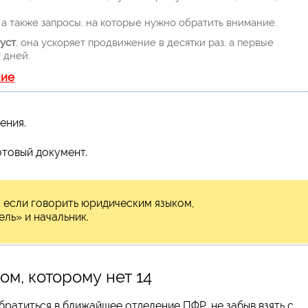
а также запросы, на которые нужно обратить внимание.
уст
, она ускоряет продвижение в десятки раз, а первые
 дней.
ние
ения.
отовый документ.
к если говорить юридическим языком,
ль» и начальник.
ом, которому нет 14
ратиться в ближайшее отделение ПФР, не забыв взять с