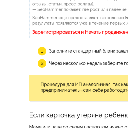
отзывы, статьи, пресс-релизы).
— SeoHammer покажет, где рост или падение, 
SeoHammer еще предоставляет технологию
Б
результаты появляются уже в течение первых 7
Зарегистрироваться и Начать продвиже
Заполните стандартный бланк заявл
Через несколько недель заберите г
Процедура для ИП аналогичная, так ка
предприниматель «сам себе работодате
Если карточка утеряна ребенк
Маме или папе со своим паспортом нужно об