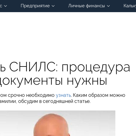
с
Предприятие
Личные финансы
Кальк
ть СНИЛС: процедура
 документы нужны
этом срочно необходимо
узнать
. Каким образом можно
милии, обсудим в сегодняшней статье.