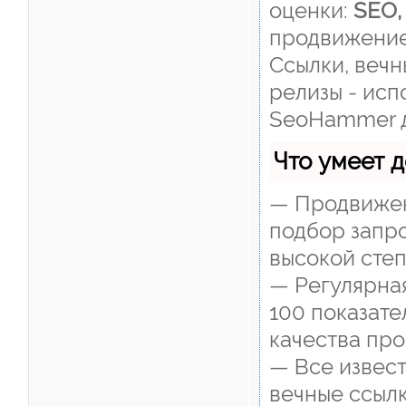
оценки:
SEO,
продвижение
Ссылки, вечн
релизы - исп
SeoHammer д
Что умеет 
— Продвижен
подбор запро
высокой степ
— Регулярная
100 показат
качества про
— Все извест
вечные ссылк