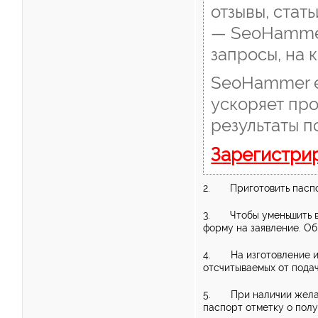
отзывы, стать
— SeoHammer 
запросы, на 
SeoHammer е
ускоряет про
результаты п
Зарегистри
2. Приготовить паспор
3. Чтобы уменьшить вр
форму на заявление. О
4. На изготовление и 
отсчитываемых от пода
5. При наличии желани
паспорт отметку о пол