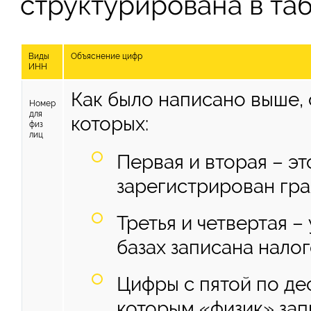
структурирована в таб
Виды
Объяснение цифр
ИНН
Как было написано выше, 
Номер
для
которых:
физ
лиц
Первая и вторая – эт
зарегистрирован гр
Третья и четвертая –
базах записана нало
Цифры с пятой по де
которым «физик» запи