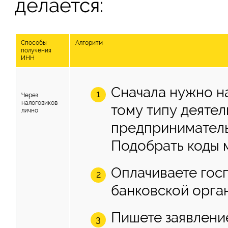
делается:
Способы
Алгоритм
получения
ИНН
Сначала нужно н
Через
налоговиков
тому типу деятел
лично
предприниматель
Подобрать коды 
Оплачиваете гос
банковской орга
Пишете заявлени