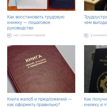
Как восстановить трудовую
Трудоустр
книжку — пошаговое
чем выгод
руководство
нет комментариев
3 коммен
Книга жалоб и предложений —
Как получ
как оформить правильно?
книжку и ч