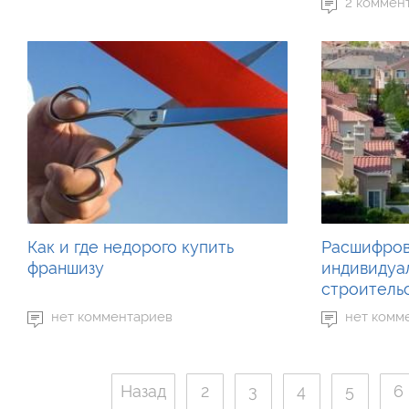
2 коммен
Как и где недорого купить
Расшифров
франшизу
индивидуа
строитель
нет комментариев
нет комм
Назад
2
3
4
5
6