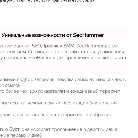
окументы? Читайте в нашем материале.
- Уникальные возможности от SeoHammer
акетам оценки:
SEO, Трафик и SMM.
SeoHammer делает
 занятием. Ссылки, вечные ссылки, статьи, упоминания,
му потенциал SeoHammer для продвижения вашего сайта.
альный подбор запросов, покупка самых лучших ссылок с
ж ссылок.
 по более чем 100 показателям и ежедневный пересчет
ные ссылки, вечные ссылки, публикации (упоминания,
ение, а также запросы, на которые нужно обратить
огию
Буст
, она ускоряет продвижение в десятки раз, а
ение первых 7 дней.