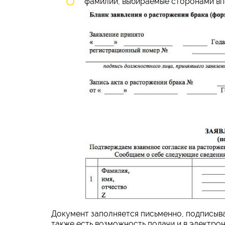
фамилии, выбираемые сторонами вп
Документ заполняется письменно, подписыва
также есть возможность подачи и в электро