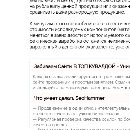
деятельности метод. Для него выработка оп
на рубль выпущенной продукции или оказанн
сравнивать даже разнородную продукцию.
К минусам этого способа можно отнести во
стоимости используемых компонентов (матери
меняться в зависимости от используемого сы
фактическая выработка останется неизменно
выраженный в денежном эквиваленте, уже о
Забиваем Сайты В ТОП КУВАЛДОЙ - Уни
Каждая ссылка анализируется по трем пакета
сайта прозрачным и простым занятием. Ссылки,
используйте по максимуму потенциал SeoHam
Что умеет делать SeoHammer
— Продвижение в один клик, интеллектуальны
степенью качества у лучших бирж ссылок.
— Регулярная проверка качества ссылок по бо
качества проекта.