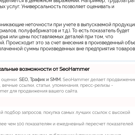
ределяется в денежном выражении. Например, трудозатра
ых услуг. Универсальность позволяет оценивать и
зникающие неточности при учете в выпускаемой продукци
алов, полуфабрикатов и т.д.). То есть показатель будет
рья или цены поставляемых деталей при том, что
й. Происходит это за счет внесения в произведенный объ
плаченной суммы произведенных вне предприятия товаров
кальные возможности от SeoHammer
м оценки:
SEO, Трафик и SMM.
SeoHammer делает продвижени
 вечные ссылки, статьи, упоминания, пресс-релизы -
mer для продвижения вашего сайта.
й подбор запросов, покупка самых лучших ссылок с высокой
лее чем 100 показателям и ежедневный пересчет показателей