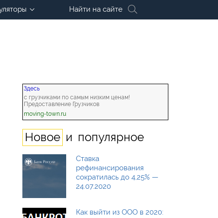
уляторы
Найти на сайте
Здесь
с грузчиками по самым низким ценам!
Предоставление Грузчиков
moving-town.ru
и
Новое
популярное
Ставка
рефинансирования
сократилась до 4,25% —
24.07.2020
Как выйти из ООО в 2020: