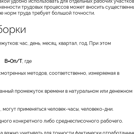
акой удобно использовать для отдельных рабочих участко
яженности трудовых процессов может вносить существенн
ие норм труда требует большой точности.
борки
утков: час, день, месяц, квартал, год. При этом
В=Оп/Т
, где
смотренных методов, соответственно, измеряемая в
ранный промежуток времени в натуральном или денежном
, могут применяться человек-часы, человеко-дни.
дного конкретного либо среднесписочного рабочего.
а важно учитывать для точности фактически отработанны