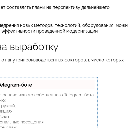
ет составлять планы на перспективу дальнейшего
недрения новых методов, технологий, оборудования, мож
и эффективности проведенной модернизации.
на выработку
т от внутрипроизводственных факторов, в число которых
Telegram-боте
а основе вашего собственного Telegram-бота:
ию;
грузкой;
акциях;
счет;
сональные посещения;
е к вам;