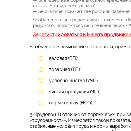
— Все известные форматы ссылок: арендные сс
отзывы, статьи, пресс-релизы).
— SeoHammer покажет, где рост или падение, 
SeoHammer еще предоставляет технологию
Б
результаты появляются уже в течение первых 7
Зарегистрироваться и Начать продвиже
Чтобы учесть возможные неточности, приме
валовая (ВП);
товарная (ТП);
условно-чистая (УЧП);
чистая продукция (ЧП);
нормативная (НСО).
3) Трудовой. В отличие от первых двух, при 
«трудоемкость». Измеряется такой показате
стабильные условия труда и нормы выработк