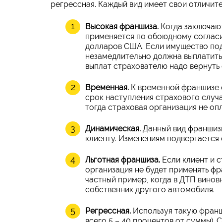
регрессная. Каждый вид имеет свои отличит
Высокая франшиза.
Когда заключаю
применяется по обоюдному согласи
долларов США. Если имущество под
незамедлительно должна выплатить
выплат страхователю надо вернуть
Временная.
К временной франшизе 
срок наступления страхового случ
тогда страховая организация не оп
Динамическая.
Данный вид франшизы
клиенту. Изменениям подвергается 
Льготная франшиза.
Если клиент и 
организация не будет применять фр
частный пример, когда в ДТП винов
собственник другого автомобиля.
Регрессная.
Используя такую франш
всего 5 – 40 процентов от суммы).