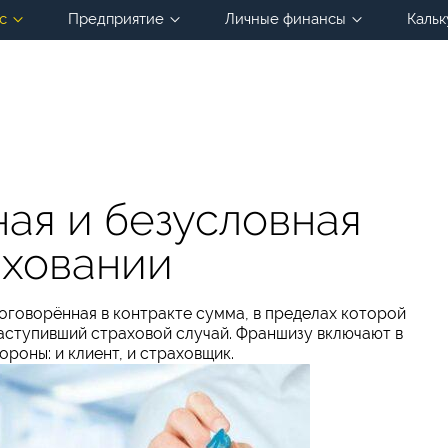
с
Предприятие
Личные финансы
Кальк
ная и безусловная
аховании
оговорённая в контракте сумма, в пределах которой
наступивший страховой случай. Франшизу включают в
ороны: и клиент, и страховщик.