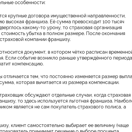
ельные особенности:
тся крупные договора имущественной направленности,
ю высокая франшиза. Её сумма превосходит 100 тысяч
верглось какому-то урону, то страховая организация
 стоимость убытка в полном размере. После окончания
 страховой компании франшизу.
относится документ, в котором чётко расписан временно
ая. Если событие возникло раньше утверждённого периода
латит компенсацию.
 отличается тем, что постоянно изменяется размер выпл
сумма, которая вычитается из размера компенсации.
страховщик обсуждают отдельные случаи, когда страховая
аншизу, то здесь используется льготная франшиза. Наибол
ником является не сам покупатель страхового полиса, а
изу, клиент самостоятельно выбирает ее величину (чаще
 Страхователь принимает решение о выборе процента,