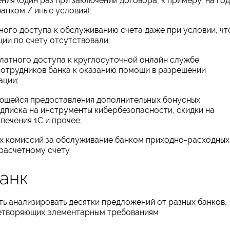
ия (один раз при заключении договора, к примеру, на год
банком / иные условия);
ного доступа к обслуживанию счета даже при условии, чт
ии по счету отсутствовали;
латного доступа к круглосуточной онлайн службе
сотрудников банка к оказанию помощи в разрешении
ации;
ающейся предоставления дополнительных бонусных
дписка на инструменты кибербезопасности, скидки на
ечения 1С и прочее;
х комиссий за обслуживание банком приходно-расходных
расчетному счету.
анк
ть анализировать десятки предложений от разных банков,
летворяющих элементарным требованиям