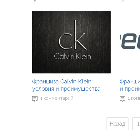
Франшиза Calvin Klein:
Франши
условия и преимущества
и преи
1 комментарий
1 ко
Назад
1