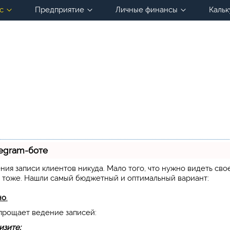
с
Предприятие
Личные финансы
Кальк
legram-боте
дения записи клиентов никуда. Мало того, что нужно видеть сво
х тоже. Нашли самый бюджетный и оптимальный вариант:
но
.
упрощает ведение записей:
изите;