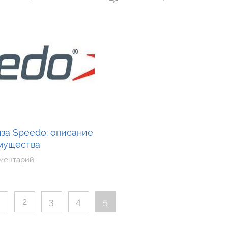
за Speedo: описание
мущества
мментарий
2
3
4
5