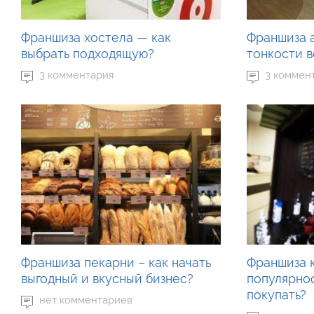
Франшиза хостела — как
Франшиза а
выбрать подходящую?
тонкости 
3 комментария
3 коммен
Франшиза пекарни – как начать
Франшиза к
выгодный и вкусный бизнес?
популярнос
покупать?
нет комментариев