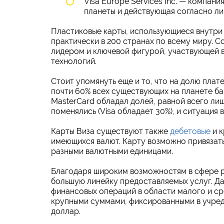
Visa Europe Services Inc. — компан
планеты и действующая согласно лиц
Пластиковые карты, использующиеся внутри 
практически в 200 странах по всему миру. С
лидером и ключевой фигурой, участвующей 
технологий.
Стоит упомянуть еще и то, что на долю плат
почти 60% всех существующих на планете бан
MasterCard обладал долей, равной всего ли
поменялись (Visa обладает 30%), и ситуация 
Карты Виза существуют также
дебетовые
и к
имеющихся валют. Карту возможно привязать
разными валютными единицами.
Благодаря широким возможностям в сфере 
большую линейку предоставляемых услуг. Д
финансовых операций в области малого и ср
крупными суммами, фиксированными в учред
доллар.