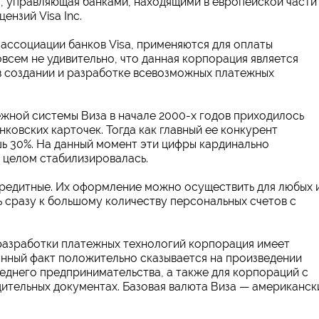
ия, управляющая банками, находящими в европейской части
ензий Visa Inc.
ассоциации банков Visa, применяются для оплаты
овсем не удивительно, что данная корпорация является
в создании и разработке всевозможных платежных
ежной системы Виза в начале 2000-х годов приходилось
ковских карточек. Тогда как главный ее конкурент
шь 30%. На данный момент эти цифры кардинально
в целом стабилизировалась.
редитные. Их оформление можно осуществить для любых 
 сразу к большому количеству персональных счетов с
разработки платежных технологий корпорация имеет
анный факт положительно сказывается на произведении
еднего предпринимательства, а также для корпораций с
ительных документах. Базовая валюта Виза — американск