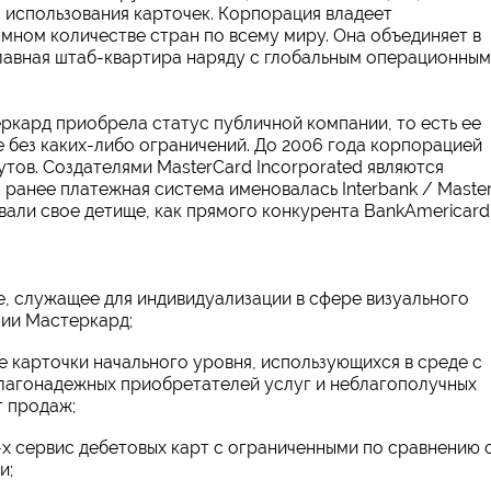
 использования карточек. Корпорация владеет
мном количестве стран по всему миру. Она объединяет в
 Главная штаб-квартира наряду с глобальным операционным
ркард приобрела статус публичной компании, то есть ее
 без каких-либо ограничений. До 2006 года корпорацией
утов. Создателями MasterCard Incorporated являются
 ранее платежная система именовалась Interbank / Maste
али свое детище, как прямого конкурента BankAmericard
, служащее для индивидуализации в сфере визуального
нии Мастеркард;
е карточки начального уровня, использующихся в среде с
благонадежных приобретателей услуг и неблагополучных
 продаж;
-х сервис дебетовых карт с ограниченными по сравнению 
и;