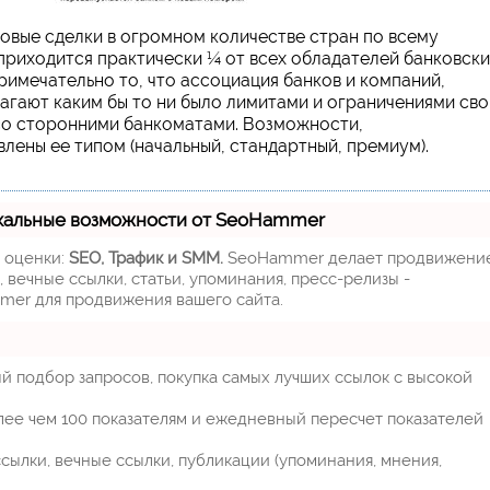
овые сделки в огромном количестве стран по всему
приходится практически ¼ от всех обладателей банковск
римечательно то, что ассоциация банков и компаний,
гают каким бы то ни было лимитами и ограничениями сво
 со сторонними банкоматами. Возможности,
лены ее типом (начальный, стандартный, премиум).
кальные возможности от SeoHammer
м оценки:
SEO, Трафик и SMM.
SeoHammer делает продвижени
 вечные ссылки, статьи, упоминания, пресс-релизы -
mer для продвижения вашего сайта.
й подбор запросов, покупка самых лучших ссылок с высокой
лее чем 100 показателям и ежедневный пересчет показателей
ылки, вечные ссылки, публикации (упоминания, мнения,