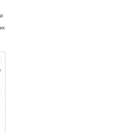
ий
их
е