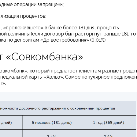
одные операции запрещены;
лизация процентов;
 «пролежавшего» в банке более 181 дня, проценты
вой величины (если договор был расторгнут раньше 181-го
вка по депозитам «До востребования» (0,01%).
т «Совкомбанка»
овкомбанк», который предлагает клиентам разные проце
х специальной карты «Халва». Самое популярное предложе
т».