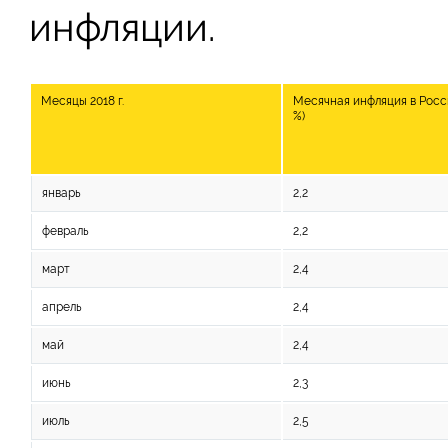
инфляции.
Месяцы 2018 г.
Месячная инфляция в Росс
%)
январь
2,2
февраль
2,2
март
2,4
апрель
2,4
май
2,4
июнь
2,3
июль
2,5