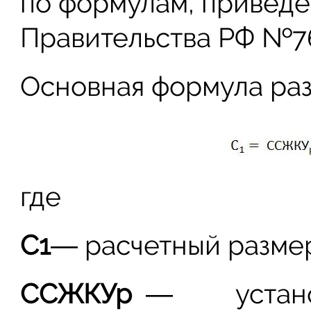
по формулам, привед
Правительства РФ №761
Основная формула раз
где
С
1
― расчетный размер
ССЖКУ
р
― установ