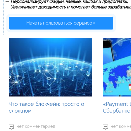
—
Персонализирует скидки, чаевые, кэшбэк и предоплаты;
—
Увеличивает доходимость и помогает больше зарабатыва
Начать пользоваться сервисом
Что такое блокчейн: просто о
«Payment t
сложном
Сбербанке 
нет комментариев
нет комм