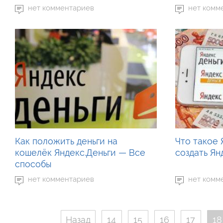
нет комментариев
нет комм
Как положить деньги на
Что такое 
кошелёк Яндекс.Деньги — Все
создать Ян
способы
нет комментариев
нет комм
Назад
14
15
16
17
18