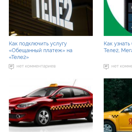
Как подключить услугу
Как узнать
«Обещанный платеж» на
Теле2, Ме
«Теле2»
нет комментариев
нет комм