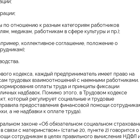
ации;
рации;
ы по отношению к разным категориям работников
ям, медикам, работникам в сфере культуры и пр.);
апример, коллективное соглашение, положение о
рудникам);
водства.
вого кодекса, каждый предприниматель имеет право на
осам трудовых взаимоотношений с наемными работниками.
формирования оплаты труда и принципы фиксации
личных надбавок. Помимо этого, в Трудовом кодексе
акт, который регулирует социальные и трудовые
 правила предоставления финансовой помощи сотрудника
и, а не надбавки к оплате труда).
едеральном законе «Об обязательном социальном страхован
 связи с материнством» (статье 20, пункте 2) говорится о
ощи сотрудникам в целях правильного вычисления НДФЛ 