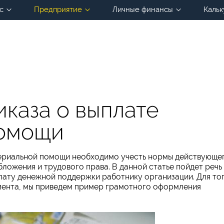
с
Предприятие
Личные финансы
Кальк
каза о выплате
помощи
териальной помощи необходимо учесть нормы действующе
ложения и трудового права. В данной статье пойдет речь
лату денежной поддержки работнику организации. Для то
мента, мы приведем пример грамотного оформления