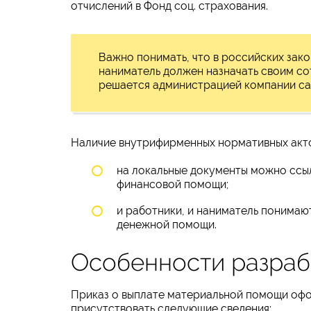
отчислений в Фонд соц. страхования.
Важно понимать, что в российских закон
наниматель должен назначать своим с
решается администрацией компании са
Наличие внутрифирменных нормативных акт
на локальные документы можно ссыл
финансовой помощи;
и работники, и наниматель понимают
денежной помощи.
Особенности разраб
Приказ о выплате материальной помощи офо
присутствовать следующие сведения: