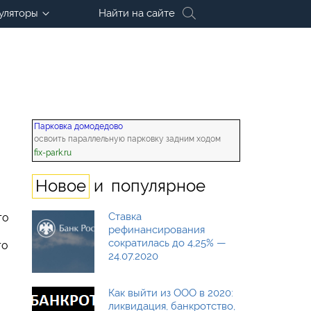
уляторы
Найти на сайте
Парковка домодедово
освоить параллельную парковку задним ходом
fix-park.ru
и
Новое
популярное
Ставка
го
рефинансирования
сократилась до 4,25% —
го
24.07.2020
Как выйти из ООО в 2020:
ликвидация, банкротство,