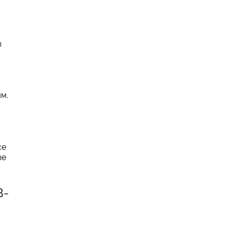
ы
м.
се
ые
В-