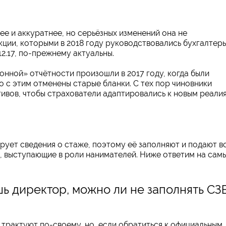
ее и аккуратнее, но серьёзных изменений она не
кции, которыми в 2018 году руководствовались бухгалтер
.12.17, по-прежнему актуальны.
нной» отчётности произошли в 2017 году, когда были
с этим отменены старые бланки. С тех пор чиновники
ивов, чтобы страхователи адаптировались к новым реалия
рует сведения о стаже, поэтому её заполняют и подают в
а, выступающие в роли нанимателей. Ниже ответим на сам
ь директор, можно ли не заполнять СЗ
 трактуют по-своему, но, если обратиться к официальным