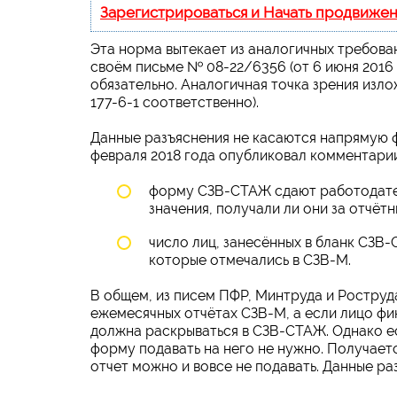
Зарегистрироваться и Начать продвиже
Эта норма вытекает из аналогичных требова
своём письме № 08-22/6356 (от 6 июня 2016 
обязательно. Аналогичная точка зрения изл
177-6-1 соответственно).
Данные разъяснения не касаются напрямую 
февраля 2018 года опубликовал комментарии
форму СЗВ-СТАЖ сдают работодател
значения, получали ли они за отчёт
число лиц, занесённых в бланк СЗВ-
которые отмечались в СЗВ-М.
В общем, из писем ПФР, Минтруда и Роструда
ежемесячных отчётах СЗВ-М, а если лицо фи
должна раскрываться в СЗВ-СТАЖ. Однако ес
форму подавать на него не нужно. Получаетс
отчет можно и вовсе не подавать. Данные раз