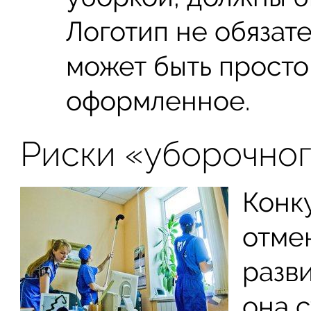
Логотип не обязат
может быть просто
оформленное.
Риски «уборочног
Конк
отме
разви
она с