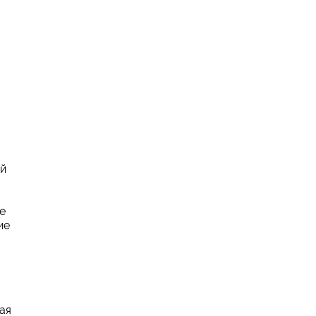
ий
е
ие
ая