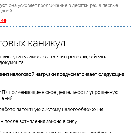
уст
, она ускоряет продвижение в десятки раз, а первые
 дней.
ние
говых каникул
т выступать самостоятельные регионы, обязано
документа.
ения налоговой нагрузки предусматривает следующие
ИП), применяющие в свое деятельности упрощенную
лений;
 работе патентную систему налогообложения.
 после вступления закона в силу.