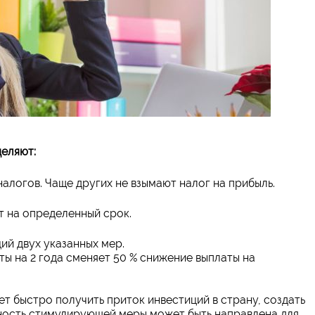
деляют:
алогов. Чаще других не взымают налог на прибыль.
т на определенный срок.
ий двух указанных мер.
ы на 2 года сменяет 50 % снижение выплаты на
т быстро получить приток инвестиций в страну, создать
ность стимулирующей меры может быть направлена для