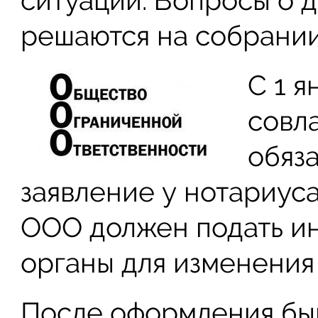
ситуации. Вопросы о 
решаются на собрании
С 1 я
совл
обяз
заявление у нотариус
ООО должен подать и
органы для изменения
После оформления бы