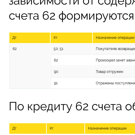
зависимости от содер
счета 62 формируются 
Дт
Кт
Назначение операции
62
50, 51
Покупателю возвраще
62
Произошел зачет аван
90
Товар отгружен
91
Отражены поступления
По кредиту 62 счета о
Дт
Кт
Назначение операции