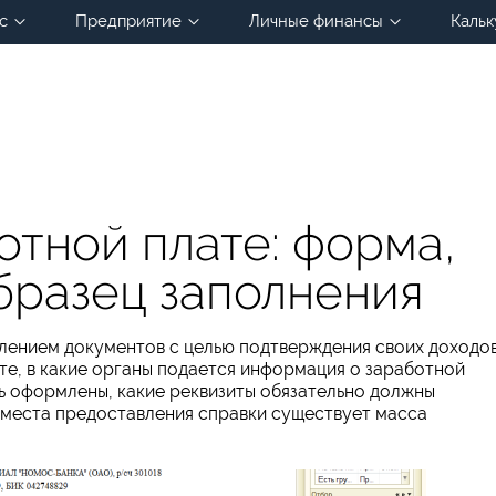
с
Предприятие
Личные финансы
Кальк
отной плате: форма,
бразец заполнения
авлением документов с целью подтверждения своих доходов
те, в какие органы подается информация о заработной
ь оформлены, какие реквизиты обязательно должны
т места предоставления справки существует масса