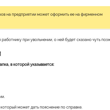
дров на предприятии может оформить ее на фирменном
работнику при увольнении, о ней будет сказано чуть позж
и
пка, в которой указывается:
ии.
 который может дать пояснение по справке.