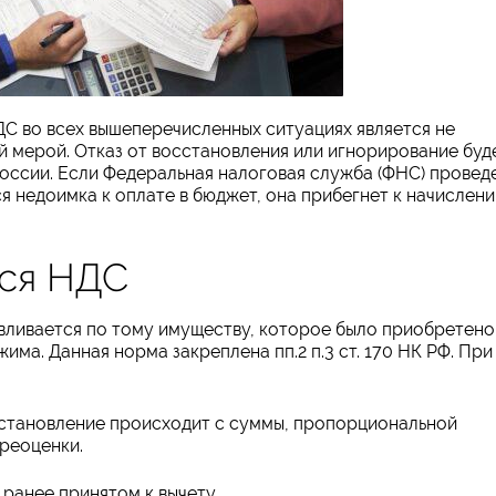
 во всех вышеперечисленных ситуациях является не
й мерой. Отказ от восстановления или игнорирование буд
оссии. Если Федеральная налоговая служба (ФНС) провед
ся недоимка к оплате в бюджет, она прибегнет к начислен
тся НДС
ливается по тому имуществу, которое было приобретено
има. Данная норма закреплена пп.2 п.3 ст. 170 НК РФ. При
становление происходит с суммы, пропорциональной
реоценки.
 ранее принятом к вычету.