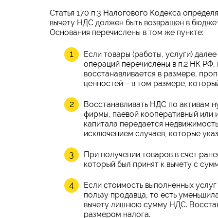
Статья 170 п.3 Налогового Кодекса определя
вычету НДС должен быть возвращен в бюджет
Основания перечислены в том же пункте:
Если товары (работы, услуги) дале
операций перечислены в п.2 НК РФ,
восстанавливается в размере, про
ценностей – в том размере, который
Восстанавливать НДС по активам ну
фирмы, паевой кооперативный или 
капитала передается недвижимость
исключением случаев, которые указаны
При получении товаров в счет ран
который был принят к вычету с сумм
Если стоимость выполненных услуг
пользу продавца, то есть уменьшила
вычету лишнюю сумму НДС. Восста
размером налога.