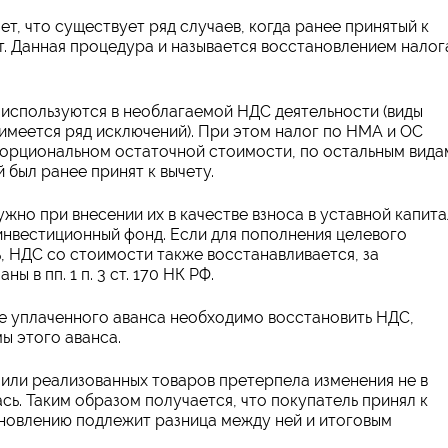
ет, что существует ряд случаев, когда ранее принятый к
. Данная процедура и называется восстановлением налог
е используются в необлагаемой НДС деятельности (виды
 имеется ряд исключений). При этом налог по НМА и ОС
порциональном остаточной стоимости, по остальным вида
 был ранее принят к вычету.
жно при внесении их в качестве взноса в уставной капита
инвестиционный фонд. Если для пополнения целевого
, НДС со стоимости также восстанавливается, за
 в пп. 1 п. 3 ст. 170 НК РФ.
ее уплаченного аванса необходимо восстановить НДС,
ы этого аванса.
 или реализованных товаров претерпела изменения не в
сь. Таким образом получается, что покупатель принял к
новлению подлежит разница между ней и итоговым