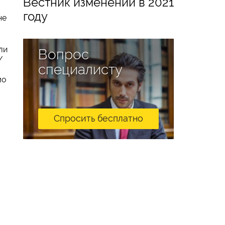
Вестник изменений в 2021
году
не
ли
Вопрос
/
специалисту
мо
Спросить бесплатно