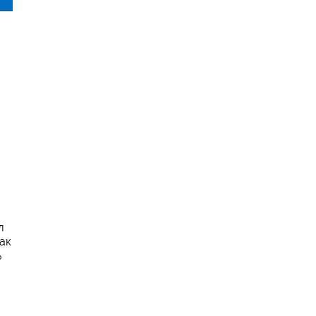
л
ак
ь