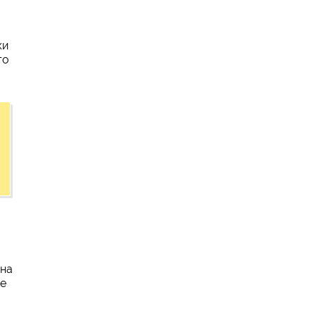
ки
го
 на
ее