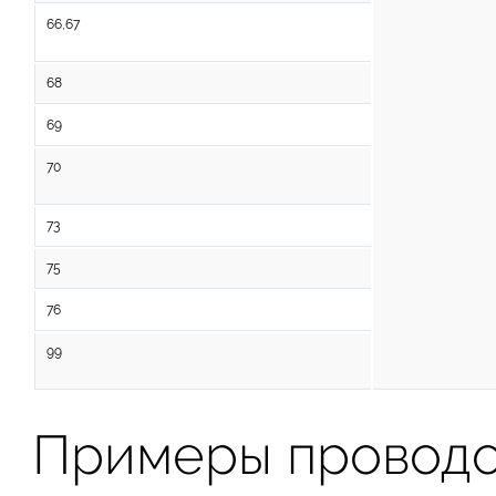
66,67
68
69
70
73
75
76
99
Примеры провод