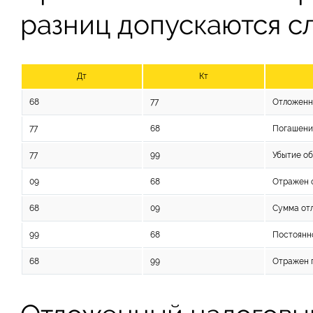
разниц допускаются с
Дт
Кт
68
77
Отложенн
77
68
Погашени
77
99
Убытие об
09
68
Отражен 
68
09
Сумма от
99
68
Постоянн
68
99
Отражен 