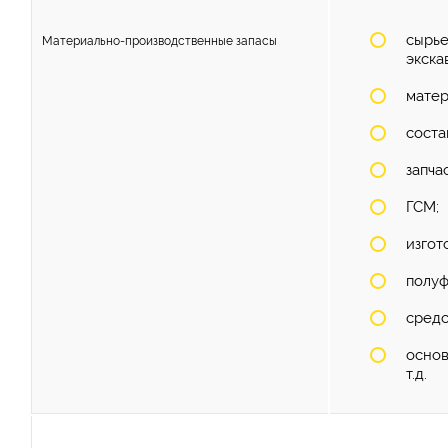
сырье
Материально-производственные запасы
экска
матер
соста
запча
ГСМ;
изгот
полуф
средс
основ
т.д.