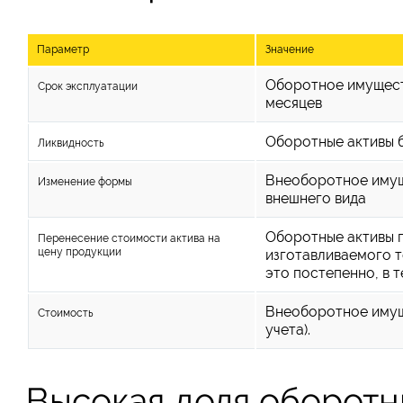
Параметр
Значение
Оборотное имуществ
Срок эксплуатации
месяцев
Оборотные активы 
Ликвидность
Внеоборотное имущ
Изменение формы
внешнего вида
Оборотные активы 
Перенесение стоимости актива на
цену продукции
изготавливаемого 
это постепенно, в 
Внеоборотное имуще
Стоимость
учета).
Высокая доля оборотн