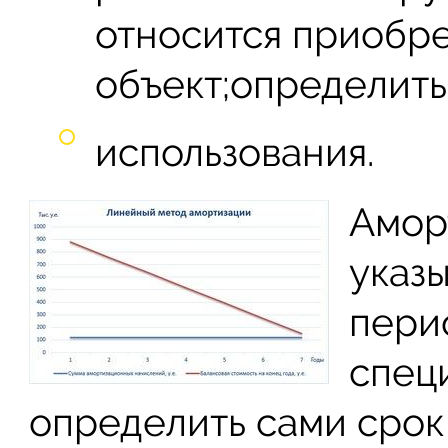
относится приобр
объект;определить
использования.
Амор
указ
пери
спец
определить сами срок